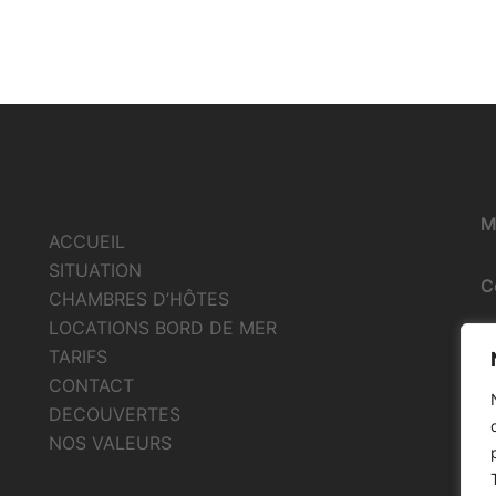
M
ACCUEIL
SITUATION
C
CHAMBRES D’HÔTES
LOCATIONS BORD DE MER
TARIFS
CONTACT
DECOUVERTES
NOS VALEURS