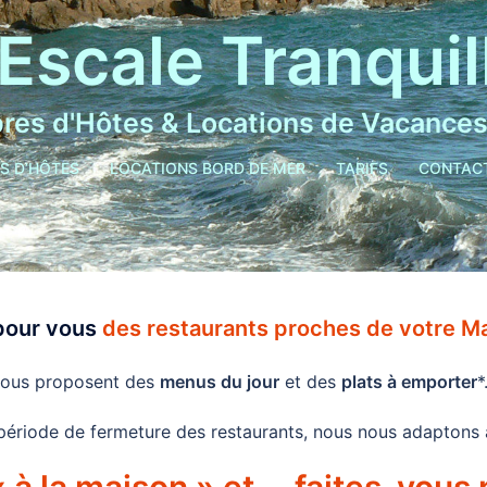
'Escale Tranquil
es d'Hôtes & Locations de Vacances
S D’HÔTES
LOCATIONS BORD DE MER
TARIFS
CONTAC
 pour vous
des restaurants proches de votre M
 vous proposent des
menus du jour
et des
plats à emporter
*
période de fermeture des restaurants, nous nous adaptons à 