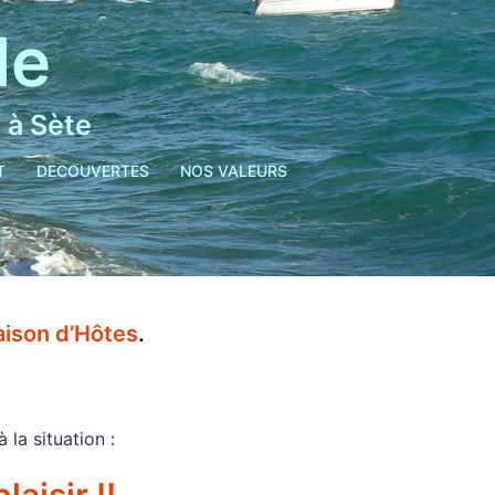
le
 à Sète
T
DECOUVERTES
NOS VALEURS
aison d’Hôtes
.
.
la situation :